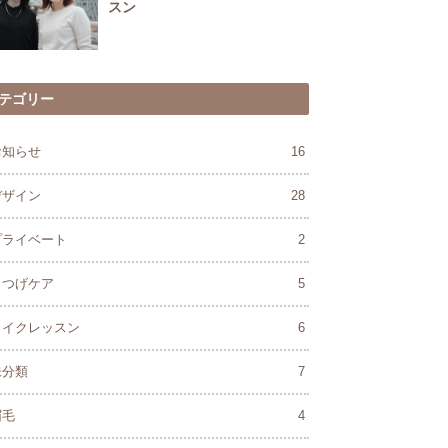
スン
テゴリー
お知らせ
16
デザイン
28
プライベート
2
まつげケア
5
メイクレッスン
6
未分類
7
眉毛
4