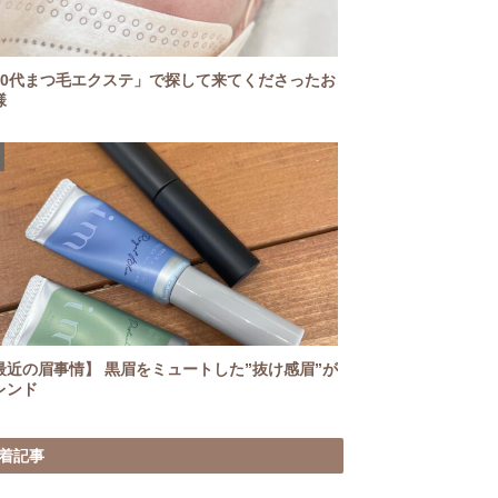
50代まつ毛エクステ」で探して来てくださったお
様
眉事情】 黒眉をミュートした”抜け感眉”が
レンド
着記事