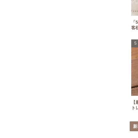
「
客
【最近の
ト
新